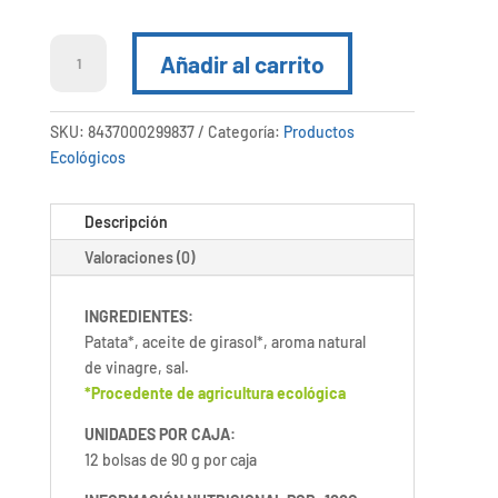
Chips
Añadir al carrito
bio
con
sabor
SKU:
8437000299837
Categoría:
Productos
a
Ecológicos
sal
y
Descripción
vinagre
cantidad
Valoraciones (0)
INGREDIENTES:
Patata*, aceite de girasol*, aroma natural
de vinagre, sal.
*Procedente de agricultura ecológica
UNIDADES POR CAJA:
12 bolsas de 90 g por caja