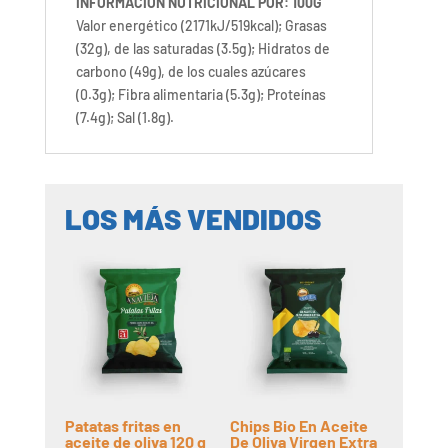
INFORMACIÓN NUTRICIONAL POR: 100G
Valor energético (2171kJ/519kcal); Grasas
(32g), de las saturadas (3.5g); Hidratos de
carbono (49g), de los cuales azúcares
(0.3g); Fibra alimentaria (5.3g); Proteínas
(7.4g); Sal (1.8g).
LOS MÁS VENDIDOS
Patatas fritas en
Chips Bio En Aceite
aceite de oliva 120 g
De Oliva Virgen Extra