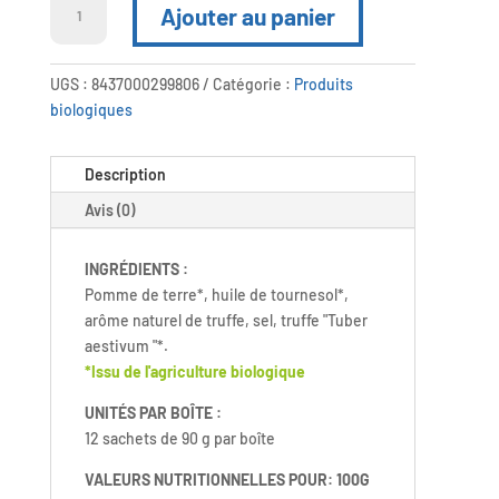
Ajouter au panier
de
Chips
Bio
UGS :
8437000299806
Catégorie :
Produits
Saveur
biologiques
Truffe
Description
Avis (0)
INGRÉDIENTS :
Pomme de terre*, huile de tournesol*,
arôme naturel de truffe, sel, truffe "Tuber
aestivum "*.
*Issu de l'agriculture biologique
UNITÉS PAR BOÎTE :
12 sachets de 90 g par boîte
VALEURS NUTRITIONNELLES POUR: 100G